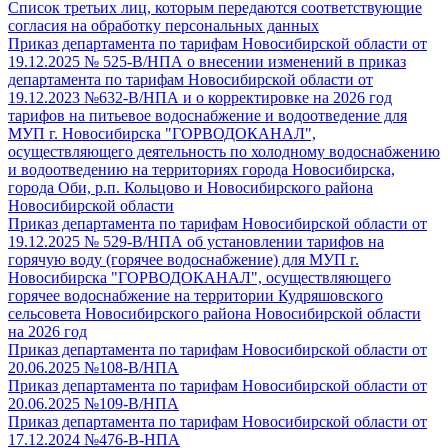
Список третьих лиц, которым передаются соответствующие
согласия на обработку персональных данных
Приказ департамента по тарифам Новосибирской области от
19.12.2025 № 525-В/НПА о внесении изменений в приказ
департамента по тарифам Новосибирской области от
19.12.2023 №632-В/НПА и о корректировке на 2026 год
тарифов на питьевое водоснабжение и водоотведение для
МУП г. Новосибирска "ГОРВОДОКАНАЛ",
осуществляющего деятельность по холодному водоснабжению
и водоотведению на территориях города Новосибирска,
города Оби, р.п. Кольцово и Новосибирского района
Новосибирской области
Приказ департамента по тарифам Новосибирской области от
19.12.2025 № 529-В/НПА об установлении тарифов на
горячую воду (горячее водоснабжение) для МУП г.
Новосибирска "ГОРВОДОКАНАЛ", осуществляющего
горячее водоснабжение на территории Кудряшовского
сельсовета Новосибирского района Новосибирской области
на 2026 год
Приказ департамента по тарифам Новосибирской области от
20.06.2025 №108-В/НПА
Приказ департамента по тарифам Новосибирской области от
20.06.2025 №109-В/НПА
Приказ департамента по тарифам Новосибирской области от
17.12.2024 №476-В-НПА