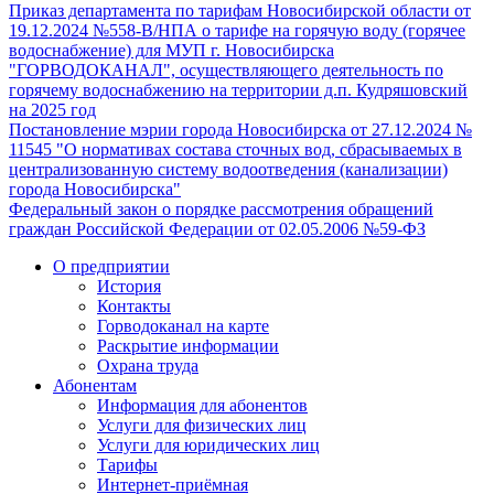
Приказ департамента по тарифам Новосибирской области от
19.12.2024 №558-В/НПА о тарифе на горячую воду (горячее
водоснабжение) для МУП г. Новосибирска
"ГОРВОДОКАНАЛ", осуществляющего деятельность по
горячему водоснабжению на территории д.п. Кудряшовский
на 2025 год
Постановление мэрии города Новосибирска от 27.12.2024 №
11545 "О нормативах состава сточных вод, сбрасываемых в
централизованную систему водоотведения (канализации)
города Новосибирска"
Федеральный закон о порядке рассмотрения обращений
граждан Российской Федерации от 02.05.2006 №59-ФЗ
О предприятии
История
Контакты
Горводоканал на карте
Раскрытие информации
Охрана труда
Абонентам
Информация для абонентов
Услуги для физических лиц
Услуги для юридических лиц
Тарифы
Интернет-приёмная